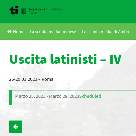
Skip
to
content
Home
La scuola media ticinese
La scuola media di Ambrì
Uscita latinisti – IV
25-29.03.2023 – Roma
Marzo 25, 2023
Marzo 28, 2023
Scheduled
Navigazione
articoli