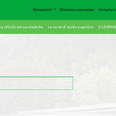
Benvenuto!
Direzione e personale
Formulari 
Le attività extrascolastiche
Le uscite di studio e sportive
E-LEARNI