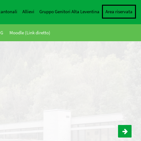
cantonali
Allievi
Gruppo Genitori Alta Leventina
Area riservata
NG
Moodle (Link diretto)
Festival delle lingue – IV