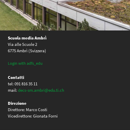
Scuola media Ambrì
Via alle Scuole 2
6775 Ambrì (Svizzera)
Login with adfs_edu
Contatti
tel: 091 816 35 11
mail:
decs-sm.ambri@edu.ti.ch
Direzione
Direttore: Marco Costi
Vicedirettore: Gionata Forni