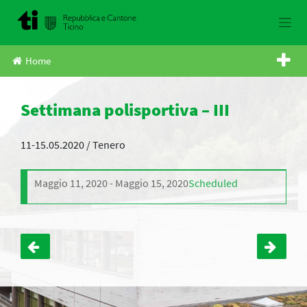
Skip
to
content
Home
Settimana polisportiva – III
11-15.05.2020 / Tenero
Maggio 11, 2020
Maggio 15, 2020
Scheduled
Navigazione
articoli