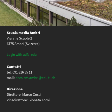
Scuola media Ambrì
Via alle Scuole 2
6775 Ambrì (Svizzera)
Login with adfs_edu
Contatti
tel: 091 816 35 11
mail:
decs-sm.ambri@edu.ti.ch
Direzione
Direttore: Marco Costi
Vicedirettore: Gionata Forni