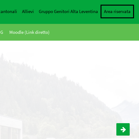
cantonali
Allievi
Gruppo Genitori Alta Leventina
Area riservata
NG
Moodle (Link diretto)
Uscita di studio a Roma – Latinisti IV