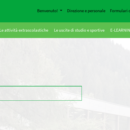
Benvenuto!
Direzione e personale
Formulari 
Le attività extrascolastiche
Le uscite di studio e sportive
E-LEARNI