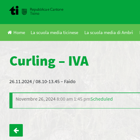
Skip
to
content
Home
La scuola media ticinese
La scuola media di Ambrì
Curling – IVA
26.11.2024 / 08.10-13.45 – Faido
Novembre 26, 2024
8:00 am
1:45 pm
Scheduled
Navigazione
articoli