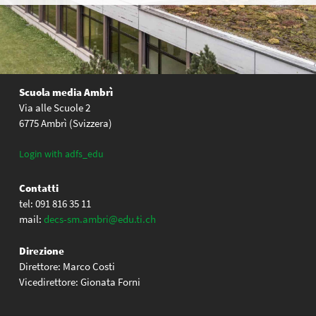
Scuola media Ambrì
Via alle Scuole 2
6775 Ambrì (Svizzera)
Login with adfs_edu
Contatti
tel: 091 816 35 11
mail:
decs-sm.ambri@edu.ti.ch
Direzione
Direttore: Marco Costi
Vicedirettore: Gionata Forni