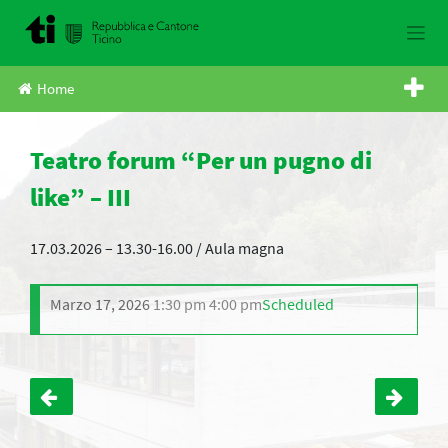
Skip
to
content
Home
Teatro forum “Per un pugno di
like” – III
17.03.2026 – 13.30-16.00 / Aula magna
Marzo 17, 2026
1:30 pm
4:00 pm
Scheduled
Navigazione
articoli